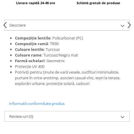
Livrare rapidă 24-48 ore
Schimb gratuit de produse
Descriere
Compoziție lentile
: Policarbonat (PC)
Compoziție ramă
: TR90
Culoare lentile
: Turcoaz
Culoare rame
: Turcoaz/Negru mat
Formă ochelari
: Geometric
Protecție UV 400
Potriviți pentru ținute de vară vesele, outfituri minimaliste,
purtare în orice anotimp, asocieri casual-chic, ieșiri la terase,
explorări urbane, protecție solară, cadouri
Informatii conformitate produs
Review-uri
(0)