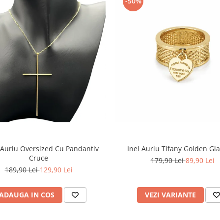
-50%
 Auriu Oversized Cu Pandantiv
Inel Auriu Tifany Golden G
Cruce
179,90 Lei
89,90 Lei
189,90 Lei
129,90 Lei
ADAUGA IN COS
VEZI VARIANTE