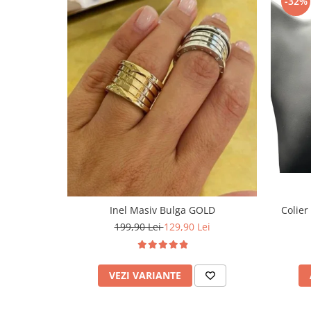
-32%
Inel Masiv Bulga GOLD
Colier
199,90 Lei
129,90 Lei
VEZI VARIANTE