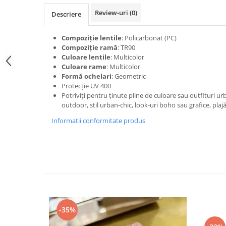
Review-uri
(0)
Descriere
Compoziție lentile
: Policarbonat (PC)
Compoziție ramă
: TR90
Culoare lentile
: Multicolor
Culoare rame
: Multicolor
Formă ochelari
: Geometric
Protecție UV 400
Potriviți pentru ținute pline de culoare sau outfituri urba
outdoor, stil urban-chic, look-uri boho sau grafice, plaj
Informatii conformitate produs
-35%