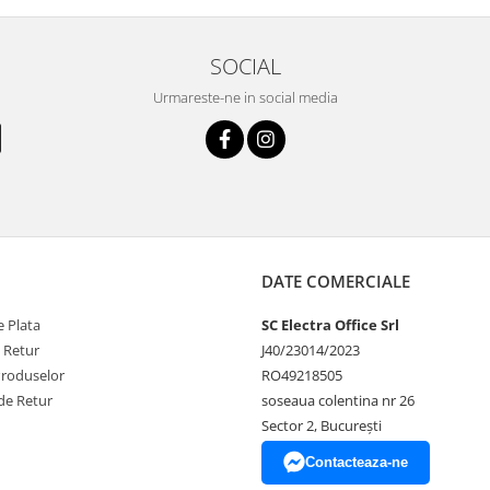
SOCIAL
Urmareste-ne in social media
DATE COMERCIALE
 Plata
SC Electra Office Srl
e Retur
J40/23014/2023
Produselor
RO49218505
de Retur
soseaua colentina nr 26
Sector 2, București
Contacteaza-ne