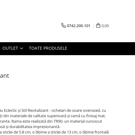
0742.200.101
0,00
OUTLET
TOATE PRODUSELE
rant
 Eclectic și Stil Revitalizant - ochelari de soare oversized, cu
ți din materiale de calitate superioară și ramă cu finisaj mat,
ibrante. Rama este realizată din TR90, un material cunoscut
usă și durabilitatea impresionantă.
 sticlei de 5.8 cm, o lățime a sticlei de 13 cm, o lățime frontală