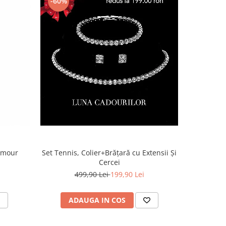
-60%
lamour
Set Tennis, Colier+Brățară cu Extensii Și
Cercei
499,90 Lei
199,90 Lei
ADAUGA IN COS
AD