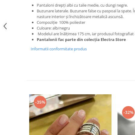
Pantaloni drepți albi cu talie medie, cu dungi negre.
Buzunare laterale. Buzunare false cu paspoal la spate. 
nasture interior și închizătoare metalică ascunsă.
Compoziție 100
% poliester
Culoare: alb/negru
Modelul are înălțimea 175 cm, iar produsul fotografia
Pantalonii fac parte din colecția Electra Store
Informatii conformitate produs
-35%
-32%