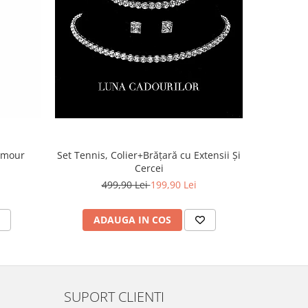
lamour
Set Tennis, Colier+Brățară cu Extensii Și
Cercei
499,90 Lei
199,90 Lei
ADAUGA IN COS
AD
SUPORT CLIENTI