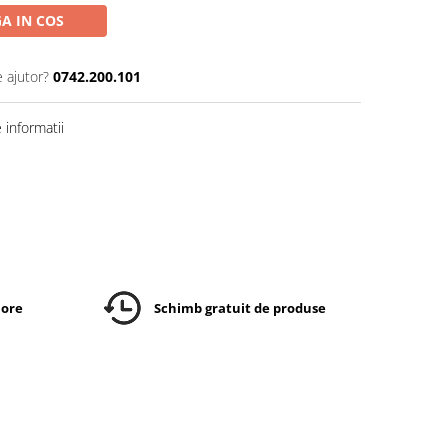
A IN COS
e ajutor?
0742.200.101
informatii
 ore
Schimb gratuit de produse