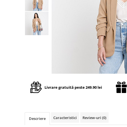
TRICOURI & TOPURI
Livrare gratuită peste 249.90 lei
Caracteristici
Review-uri
(0)
Descriere