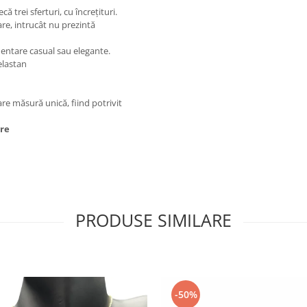
ă trei sferturi, cu încrețituri.
are, intrucât nu prezintă
mentare casual sau elegante.
elastan
re măsură unică, fiind potrivit
ore
PRODUSE SIMILARE
-50%