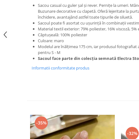
Sacou casual cu guler șal și rever. Pernițe la umeri. Mânec
Buzunare decorative cu clapetă. Oferă lejeritate la purt
închidere, avantajând astfel toate tipurile de siluetă.
Sacoul poate fi asortat cu ușurință în combinații vesti
Material textil exterior: 79% poliester, 16% viscoză, 5% 
Căptușeală: 100% poliester
Culoare: maro
Modelul are înălțimea 175 cm, iar produsul fotografiat a
pentru S - M
Sacoul face parte din colecția semnată Electra St
Informatii conformitate produs
-35%
-32%