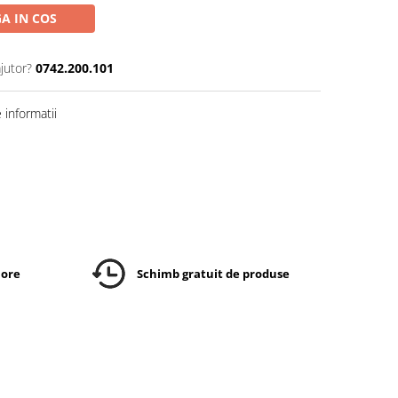
A IN COS
jutor?
0742.200.101
informatii
 ore
Schimb gratuit de produse