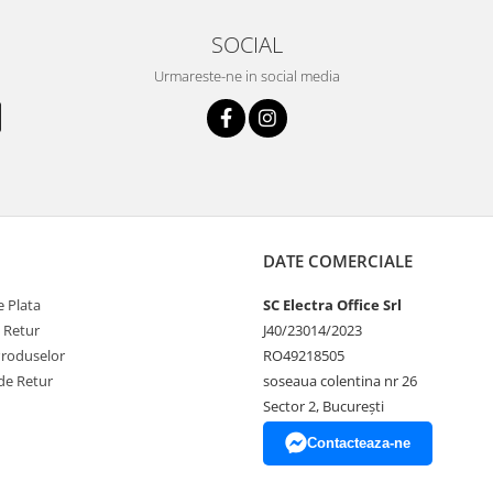
SOCIAL
Urmareste-ne in social media
DATE COMERCIALE
 Plata
SC Electra Office Srl
e Retur
J40/23014/2023
Produselor
RO49218505
de Retur
soseaua colentina nr 26
Sector 2, București
Contacteaza-ne