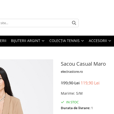
ERII
BIJUTERII ARGINT
COLECȚIA TENNIS
ACCESORII
Sacou Casual Maro
electrastore.ro
199,90 Lei
119,90 Lei
Marime
:
S/M
IN STOC
Durata de livrare:
1