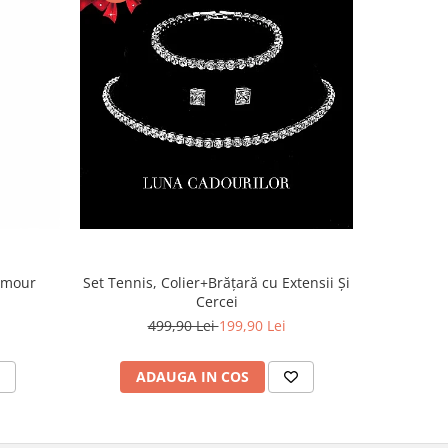
lamour
Set Tennis, Colier+Brățară cu Extensii Și
Cercei
499,90 Lei
199,90 Lei
ADAUGA IN COS
AD