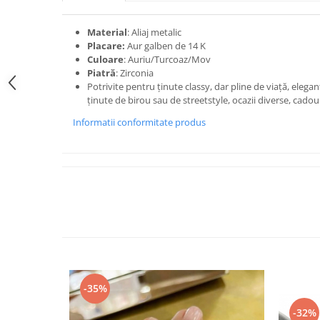
Material
: Aliaj metalic
Placare:
Aur galben de 14 K
Culoare
: Auriu/Turcoaz/Mov
Piatră
: Zirconia
Potrivite pentru ținute classy, dar pline de viață, elega
ținute de birou sau de streetstyle, ocazii diverse, cadou
Informatii conformitate produs
-35%
-32%