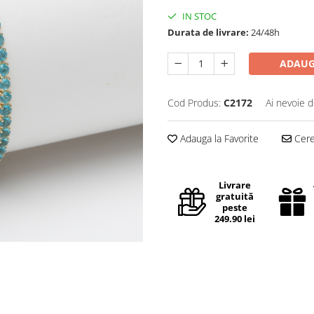
IN STOC
Durata de livrare:
24/48h
ADAUG
Cod Produs:
C2172
Ai nevoie d
Adauga la Favorite
Cere 
Livrare
gratuită
peste
249.90 lei