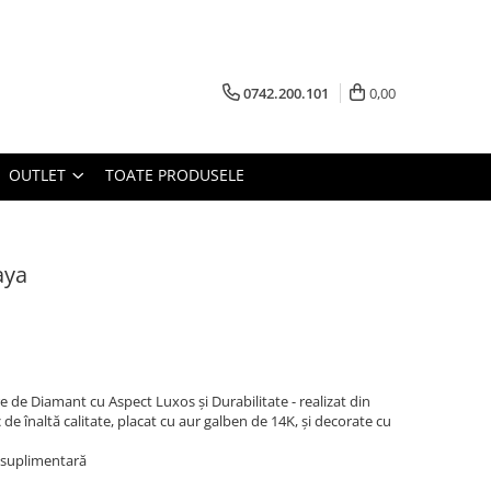
0742.200.101
0,00
OUTLET
TOATE PRODUSELE
aya
re de Diamant cu Aspect Luxos și Durabilitate - realizat din
 de înaltă calitate, placat cu aur galben de 14K, și decorate cu
 suplimentară