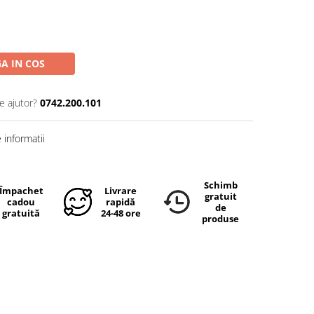
A IN COS
e ajutor?
0742.200.101
informatii
Schimb
Împachetare
Livrare
gratuit
cadou
rapidă
de
gratuită
24-48 ore
produse