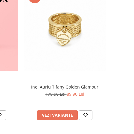
-60%
Inel Auriu Tifany Golden Glamour
Set Tennis,
179,90 Lei
89,90 Lei
4
VEZI VARIANTE
AD