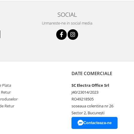
SOCIAL
Urmareste-ne in social media
DATE COMERCIALE
 Plata
SC Electra Office Srl
e Retur
J40/23014/2023
Produselor
RO49218505
de Retur
soseaua colentina nr 26
Sector 2, București
Contacteaza-ne