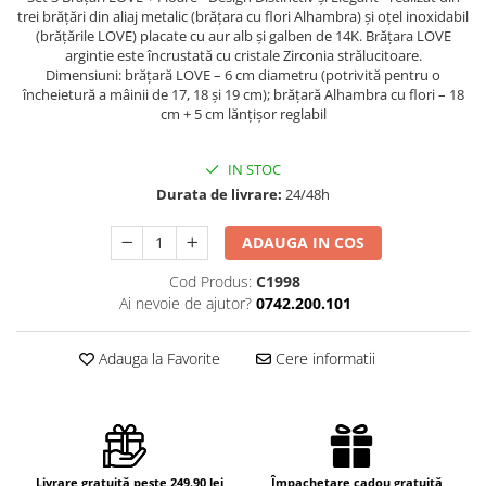
trei brățări din aliaj metalic (brățara cu flori Alhambra) și oțel inoxidabil
(brățările LOVE) placate cu aur alb și galben de 14K. Brățara LOVE
argintie este încrustată cu cristale Zirconia strălucitoare.
Dimensiuni: brățară LOVE – 6 cm diametru (potrivită pentru o
încheietură a mâinii de 17, 18 și 19 cm); brățară Alhambra cu flori – 18
cm + 5 cm lănțișor reglabil
IN STOC
Durata de livrare:
24/48h
ADAUGA IN COS
Cod Produs:
C1998
Ai nevoie de ajutor?
0742.200.101
Adauga la Favorite
Cere informatii
Livrare gratuită peste 249.90 lei
Împachetare cadou gratuită