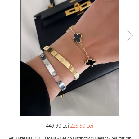
TRICOURI & TOPURI
449,90 Lei
229,90 Lei
Set 3 Brățări LOVE + Floare - Design Distinctiv și Elegant - realizat din