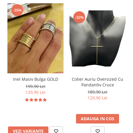
-35%
-32%
Inel Masiv Bulga GOLD
Colier Auriu Oversized Cu
Pandantiv Cruce
199,90 Lei
189,90 Lei
129,90 Lei
129,90 Lei
ADAUGA IN COS
VEZI VARIANTE