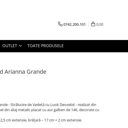
0742.200.101
0,00
OUTLET
TOATE PRODUSELE
old Arianna Grande
ande - Strălucire de Vedetă cu Look Deosebit - realizat din
 inel din aliaj metalic placat cu aur galben de 14K, decorate cu
 2,5 cm extensie, brățară – 17 cm + 2 cm extensie.