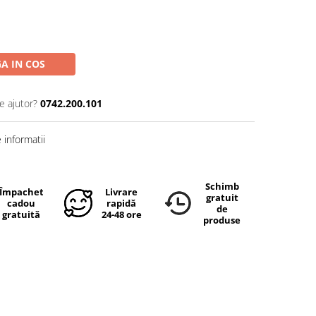
A IN COS
e ajutor?
0742.200.101
informatii
Schimb
Împachetare
Livrare
gratuit
cadou
rapidă
de
gratuită
24-48 ore
produse