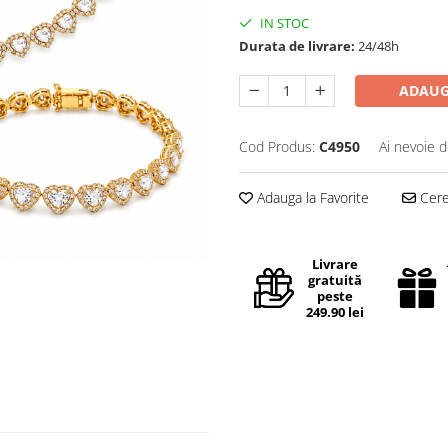
IN STOC
Durata de livrare:
24/48h
ADAUG
Cod Produs:
C4950
Ai nevoie d
Adauga la Favorite
Cere 
Livrare
gratuită
peste
249.90 lei