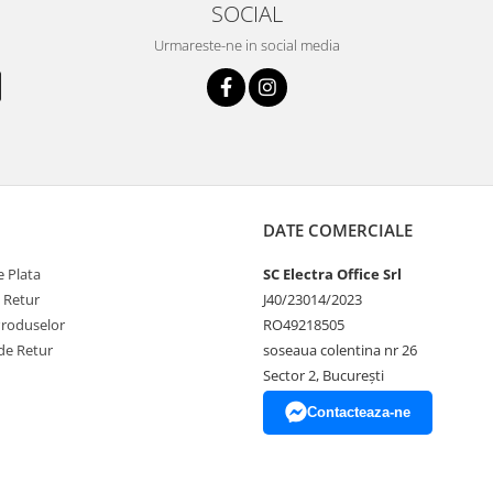
SOCIAL
Urmareste-ne in social media
DATE COMERCIALE
 Plata
SC Electra Office Srl
e Retur
J40/23014/2023
Produselor
RO49218505
de Retur
soseaua colentina nr 26
Sector 2, București
Contacteaza-ne