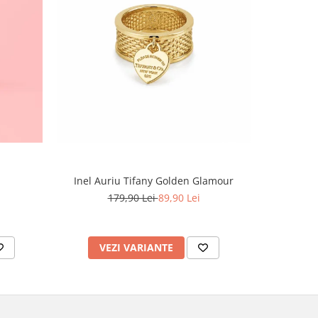
-60%
Inel Auriu Tifany Golden Glamour
Set Tennis,
179,90 Lei
89,90 Lei
4
VEZI VARIANTE
AD