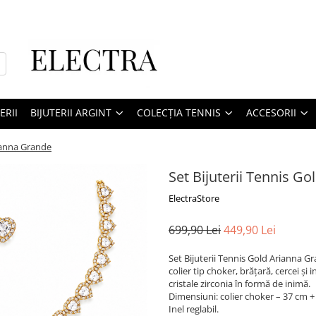
ERII
BIJUTERII ARGINT
COLECȚIA TENNIS
ACCESORII
rianna Grande
Set Bijuterii Tennis G
ElectraStore
699,90 Lei
449,90 Lei
Set Bijuterii Tennis Gold Arianna Gr
colier tip choker, brățară, cercei și
cristale zirconia în formă de inimă.
Dimensiuni: colier choker – 37 cm +
Inel reglabil.