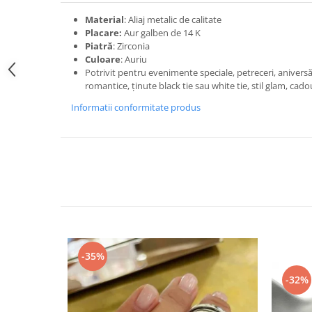
Material
: Aliaj metalic de calitate
Placare:
Aur galben de 14 K
Piatră
: Zirconia
Culoare
: Auriu
Potrivit pentru evenimente speciale, petreceri, aniversări
romantice, ținute black tie sau white tie, stil glam, cado
Informatii conformitate produs
-35%
-32%