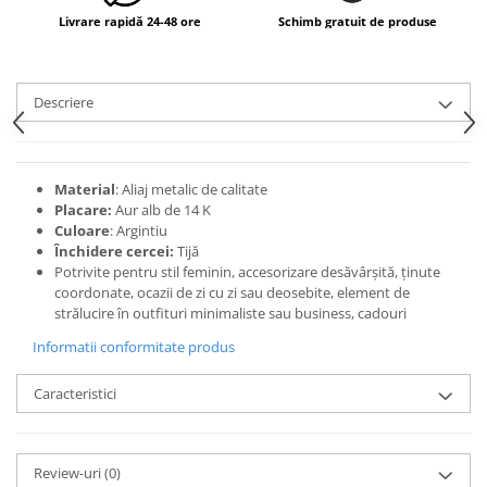
Livrare rapidă 24-48 ore
Schimb gratuit de produse
Descriere
Material
: Aliaj metalic de calitate
Placare:
Aur alb de 14 K
Culoare
: Argintiu
Închidere cercei:
Tijă
Potrivite pentru stil feminin, accesorizare desăvârșită, ținute
coordonate, ocazii de zi cu zi sau deosebite, element de
strălucire în outfituri minimaliste sau business, cadouri
Informatii conformitate produs
Caracteristici
Review-uri
(0)