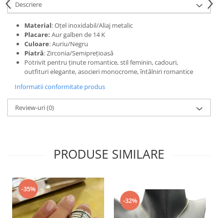
Descriere
Material
: Oțel inoxidabil/Aliaj metalic
Placare:
Aur galben de 14 K
Culoare
: Auriu/Negru
Piatră
: Zirconia/Semiprețioasă
Potrivit pentru ținute romantice, stil feminin, cadouri,
outfituri elegante, asocieri monocrome, întâlniri romantice
Informatii conformitate produs
Review-uri
(0)
PRODUSE SIMILARE
-35%
-32%