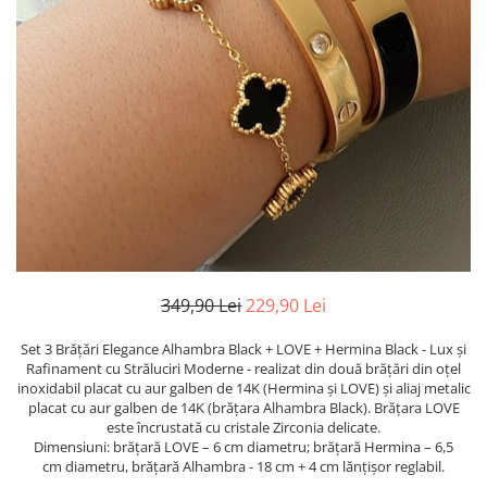
TRICOURI & TOPURI
349,90 Lei
229,90 Lei
Set 3 Brățări Elegance Alhambra Black + LOVE + Hermina Black - Lux și
Rafinament cu Străluciri Moderne - realizat din două brățări din oțel
inoxidabil placat cu aur galben de 14K (Hermina și LOVE) și aliaj metalic
placat cu aur galben de 14K (brățara Alhambra Black). Brățara LOVE
este încrustată cu cristale Zirconia delicate.
Dimensiuni: brățară LOVE – 6 cm diametru; brățară Hermina – 6,5
cm diametru, brățară Alhambra - 18 cm + 4 cm lănțișor reglabil.