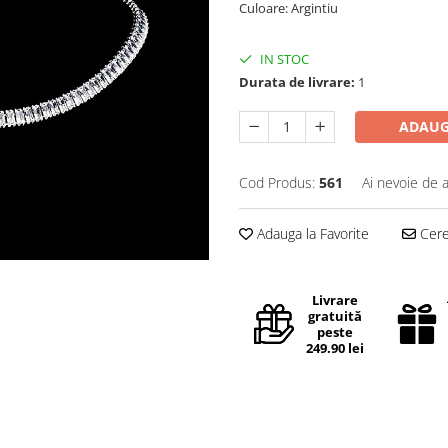
Culoare: Argintiu
IN STOC
Durata de livrare:
1
ADAUG
Cod Produs:
561
Ai nevoie de a
Adauga la Favorite
Cere 
Livrare
gratuită
peste
249.90 lei