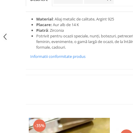
Material
: Aliaj metalic de calitate, Argint 925
Placare:
Aur alb de 14 K
Piatră
: Zirconia
Potrivit pentru ocazii speciale, nunți, botezuri, petreceri,
feminin, evenimente, o gamă largă de ocazii, de la întâl
formale, cadouri.
Informatii conformitate produs
-35%