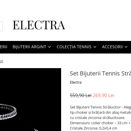
ERII
BIJUTERII ARGINT
COLECȚIA TENNIS
ACCESORII
tor
Set Bijuterii Tennis Str
Electra
559,90 Lei
269,90 Lei
Set Bijuterii Tennis Strălucitor - Ale
tip choker și brățară din aliaj metal
cu cristale zirconia strălucitoare.
Dimensiuni: colier choker – 33 cm + 
Cristale Zirconia: 0,2x0,4 cm