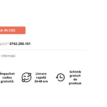
A IN COS
jutor?
0742.200.101
informatii
Schimb
Împachetare
Livrare
gratuit
cadou
rapidă
de
gratuită
24-48 ore
produse