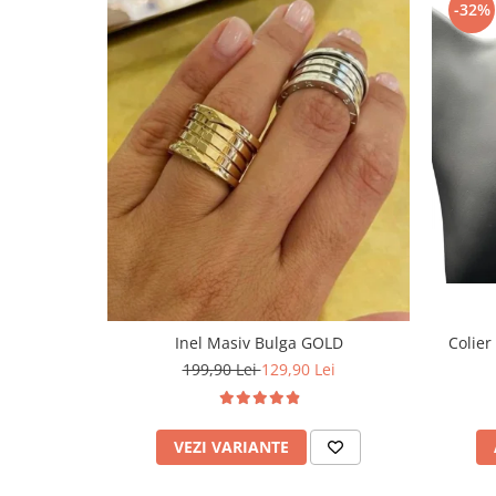
-32%
Inel Masiv Bulga GOLD
Colier
199,90 Lei
129,90 Lei
VEZI VARIANTE