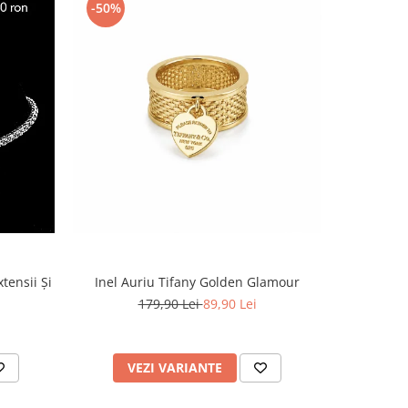
-50%
tensii Și
Inel Auriu Tifany Golden Glamour
179,90 Lei
89,90 Lei
VEZI VARIANTE
AD