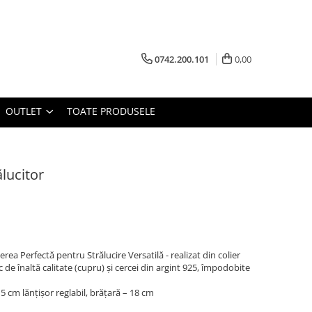
0742.200.101
0,00
OUTLET
TOATE PRODUSELE
ălucitor
gerea Perfectă pentru Strălucire Versatilă - realizat din colier
ic de înaltă calitate (cupru) și cercei din argint 925, împodobite
5 cm lănțișor reglabil, brățară – 18 cm