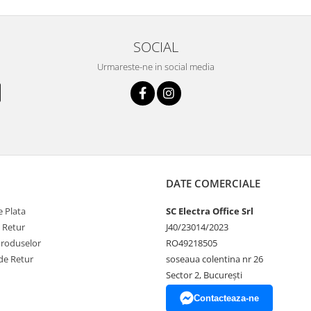
SOCIAL
Urmareste-ne in social media
DATE COMERCIALE
 Plata
SC Electra Office Srl
e Retur
J40/23014/2023
Produselor
RO49218505
de Retur
soseaua colentina nr 26
Sector 2, București
Contacteaza-ne