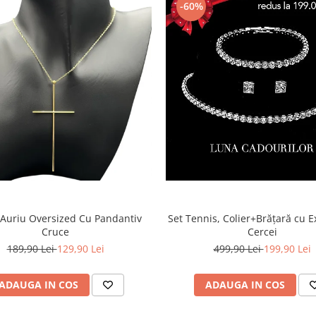
-60%
 Auriu Oversized Cu Pandantiv
Set Tennis, Colier+Brățară cu Ex
Cruce
Cercei
189,90 Lei
129,90 Lei
499,90 Lei
199,90 Lei
ADAUGA IN COS
ADAUGA IN COS