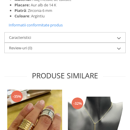
Placare:
Aur alb de 14 K
Piatră
: Zirconia 6 mm
Culoare
: Argintiu
Informatii conformitate produs
Caracteristici
Review-uri
(0)
PRODUSE SIMILARE
-35%
-32%