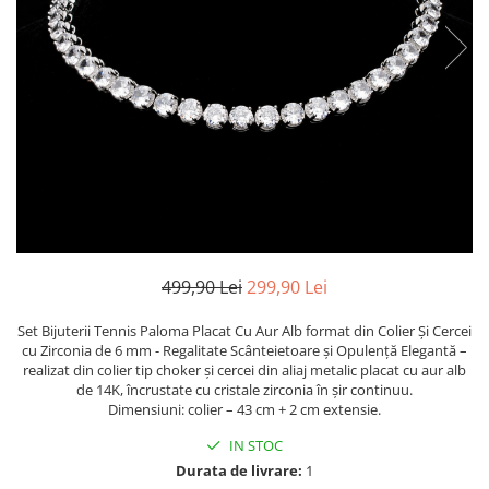
TRICOURI & TOPURI
499,90 Lei
299,90 Lei
Set Bijuterii Tennis Paloma Placat Cu Aur Alb format din Colier Și Cercei
cu Zirconia de 6 mm - Regalitate Scânteietoare și Opulență Elegantă –
realizat din colier tip choker și cercei din aliaj metalic placat cu aur alb
de 14K, încrustate cu cristale zirconia în șir continuu.
Dimensiuni: colier – 43 cm + 2 cm extensie.
IN STOC
Durata de livrare:
1