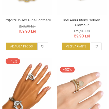
Brățară Unisex Aurie Panthere
Inel Auriu Tifany Golden
Glamour
259,90 Lei
169,90 Lei
179,90 Lei
89,90 Lei
ADAUGA IN COS
VEZI VARIANTE
-42%
-50%