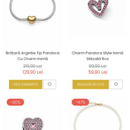
Charm Pandora Style Inimă
Brățară Argintie Tip Pandora
Stilizată Roz
Cu Charm Inimă
99,90 Lei
219,90 Lei
59,90 Lei
129,90 Lei
ADAUGA IN COS
VEZI VARIANTE
-40%
-47%