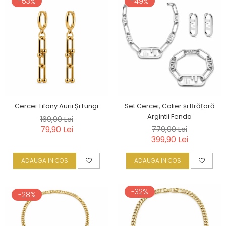
-53%
-49%
Cercei Tifany Aurii Și Lungi
Set Cercei, Colier și Brățară
Argintii Fenda
169,90 Lei
79,90 Lei
779,90 Lei
399,90 Lei
ADAUGA IN COS
ADAUGA IN COS
-32%
-28%