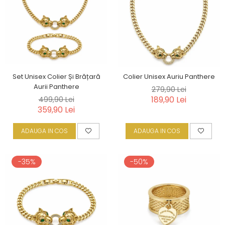
Set Unisex Colier Și Brățară
Colier Unisex Auriu Panthere
Aurii Panthere
279,90 Lei
189,90 Lei
499,90 Lei
359,90 Lei
ADAUGA IN COS
ADAUGA IN COS
-35%
-50%