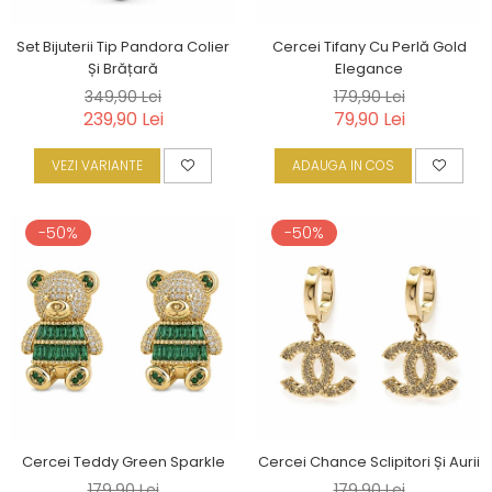
Set Bijuterii Tip Pandora Colier
Cercei Tifany Cu Perlă Gold
Și Brățară
Elegance
349,90 Lei
179,90 Lei
239,90 Lei
79,90 Lei
VEZI VARIANTE
ADAUGA IN COS
-50%
-50%
Cercei Teddy Green Sparkle
Cercei Chance Sclipitori Și Aurii
179,90 Lei
179,90 Lei