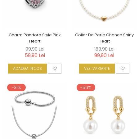
Charm Pandora Style Pink
Colier De Perle Chance Shiny
Heart
Heart
99,90 Lei
189,90 Lei
59,90 Lei
99,90 Lei
ADAUGA IN COS
VEZI VARIANTE
-31%
-56%